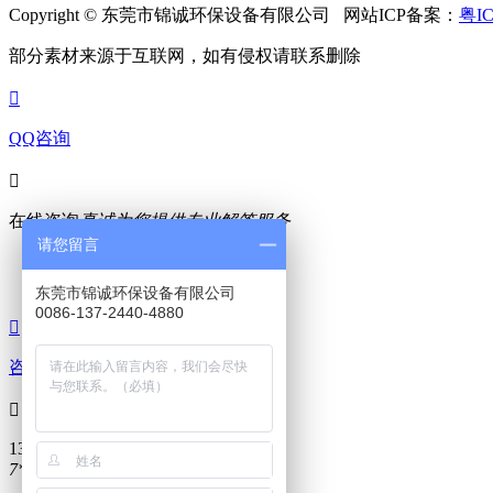
Copyright © 东莞市锦诚环保设备有限公司 网站ICP备案：
粤IC
部分素材来源于互联网，如有侵权请联系删除

QQ咨询

在线咨询
真诚为您提供专业解答服务
请您留言
在线客服
在线客服
东莞市锦诚环保设备有限公司
0086-137-2440-4880

咨询热线

13724404880
7*24小时服务热线