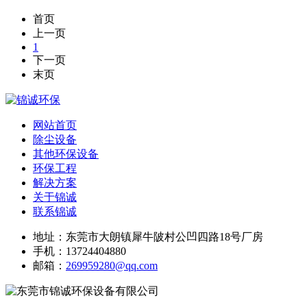
首页
上一页
1
下一页
末页
网站首页
除尘设备
其他环保设备
环保工程
解决方案
关于锦诚
联系锦诚
地址：东莞市大朗镇犀牛陂村公凹四路18号厂房
手机：13724404880
邮箱：
269959280@qq.com