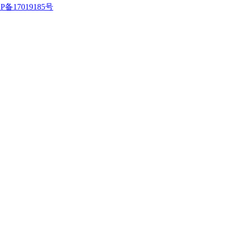
P备17019185号