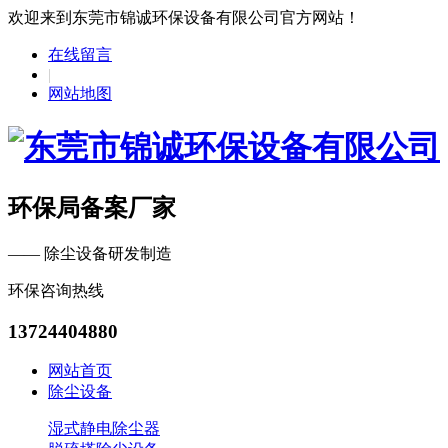
欢迎来到东莞市锦诚环保设备有限公司官方网站！
在线留言
|
网站地图
环保局备案厂家
—— 除尘设备研发制造
环保咨询热线
13724404880
网站首页
除尘设备
湿式静电除尘器