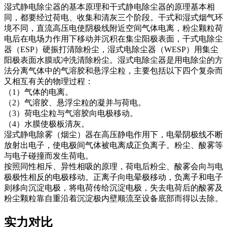
湿式静电除尘器的基本原理和干式静电除尘器的原理基本相
同，都要经过荷电、收集和清灰三个阶段。干式和湿式烟气环
境不同，直流高压电使阴极线附近空间气体电离，粉尘颗粒荷
电后在电场力作用下移动并沉积在集尘阳极表面，干式电除尘
器（ESP）硬振打清除粉尘，湿式电除尘器（WESP）用集尘
阳极表面水膜或冲洗清除粉尘。湿式电除尘器是用电除尘的方
法分离气体中的气溶胶和悬浮尘粒，主要包括以下四个复杂而
又相互有关的物理过程：
（1）气体的电离。
（2）气溶胶、悬浮尘粒的凝并与荷电。
（3）荷电尘粒与气溶胶向电极移动。
（4）水膜使极板清灰。
湿式静电除雾（烟尘）器在高压静电作用下，电晕阴极线不断
放射出电子，使电极间气体被电离成正负离子。粉尘、酸雾等
与电子碰撞而发生荷电。
按照同性相斥、异性相吸的原理，荷电后粉尘、酸雾会向与电
极极性相反的电极移动。正离子向电晕极移动，负离子和电子
则移向沉淀电极，将电荷传给沉淀电极，失去电荷后的酸雾及
粉尘颗粒靠自重沿着沉淀极内壁顺流至设备底部而得以去除。
实力对比