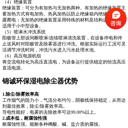
（4）绝缘装置
绝缘装置：可分为有加热与无加热两种。有加热的绝缘装置主
要加热方式有电加热、热风加热以防止绝缘箱内绝缘石英管结
露爬电；无加热的绝缘装置采用特殊的材料及结构进行绝缘，
适用于小中型设备。
（5）喷淋水冲洗系统
阳极管上部设间断喷淋/连续喷淋清洗装置，在设备停电和停
止送风时对阳极管及除雾器进行冲洗。根据实际运行工况可灵
活调节冲洗时间，冲洗污水进入污水处理水池。
（6）高压电源机组
将交流电转化为高压直流电，为设备运行提供稳定的恒流高压
直流电源。
锦诚环保湿电除尘器优势
1.除尘/除雾效率高
工作烟气的阻力小，气流分布均匀，阴极线保持稳定，从而达
到最佳效果，除尘/除雾效率高。
导电性能好，电雾的去除效率可达99.00%以上。
2.成本低，耐腐蚀性强
耐腐蚀性强。能耐各种稀酸、碱、盐介质的腐蚀。